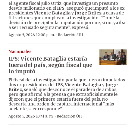
El agente fiscal Julio Ortiz, que investiga un presunto
desvío millonario en el
IPS
, aseguró que imputó a los ex
presidentes
Vicente Bataglia
y
Jorge Brítez
a causa de
filtraciones que complican la investigación. “Tomé la
decisión de precipitar la imputación porque, si no, ya iba
a ser recusado seguramente”, expresó.
·
Agosto 5, 2026 12:08 p. m.
Redacción ÚH
Nacionales
IPS: Vicente Bataglia estaría
fuera del país, según fiscal que
lo imputó
El fiscal de la investigación por la que fueron imputados
dos ex presidentes del
IPS
,
Vicente Bataglia
y
Jorge
Brítez
, señaló que desconoce el paradero de ambos,
pero que afirmó a la prensa que extraoficialmente le
dijeron que el primero estaría fuera del país. No
descarta una orden de captura internacional “más
adelante, si corresponde”.
·
Agosto 5, 2026 10:41 a. m.
Redacción ÚH