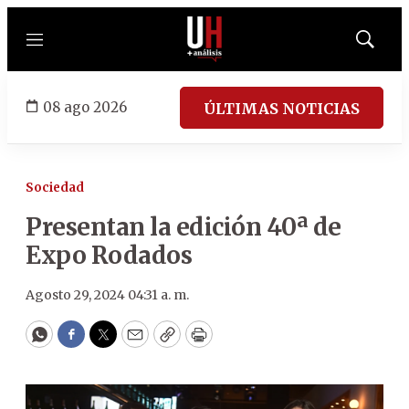
Menú
Mostrar
búsqued
08 ago 2026
ÚLTIMAS NOTICIAS
Sociedad
Presentan la edición 40ª de
Expo Rodados
Agosto 29, 2024 04:31 a. m.
WhatsApp
Facebook
Twitter
Email
Copy
Print