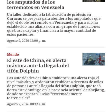
los amputados de los
terremotos en Venezuela
Un taller dedicado a la fabricación de prótesis en
Caracas
se prepara para atender a los amputados que
dejó el doble t
erremoto
en
Venezuela
, y para ello ha
establecido una alianza con un grupo de fundaciones
que busca captar y financiar a la mayor cantidad de
estos pacientes.
Agosto 9, 2026 12:00 p. m.
Mundo
El este de China, en alerta
máxima ante la llegada del
tifón Dolphin
Las autoridades de
China
emitieron una alerta roja, el
nivel más alto, y ordenaron reubicar a decenas de miles
de personas ante la llegada del t
ifón Dolphin
, que tocó
tierra este domingo en la provincia oriental de
Zhejiang
,
donde se esperan lluvias “extremadamente
torrenciales”.
Agosto 9, 2026 08:42 a. m.