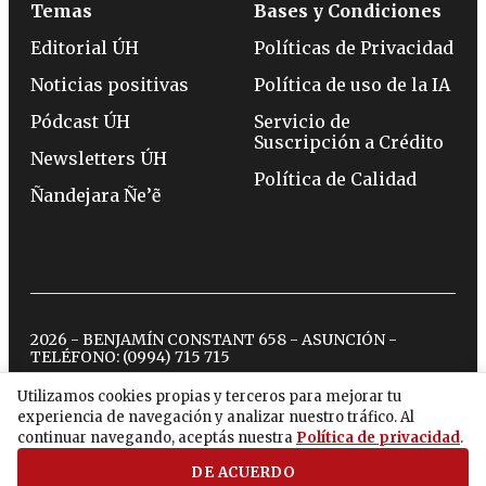
Temas
Bases y Condiciones
Editorial ÚH
Políticas de Privacidad
Noticias positivas
Política de uso de la IA
Pódcast ÚH
Servicio de
Suscripción a Crédito
Newsletters ÚH
Política de Calidad
Ñandejara Ñe’ẽ
2026 - BENJAMÍN CONSTANT 658 - ASUNCIÓN -
TELÉFONO:
(0994) 715 715
Utilizamos cookies propias y terceros para mejorar tu
experiencia de navegación y analizar nuestro tráfico. Al
twitter
instagram
facebook
tiktok
youtube
spotify
continuar navegando, aceptás nuestra
Política de privacidad
.
DE ACUERDO