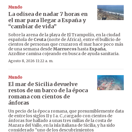
Mundo
La odisea de nadar 7 horas en
el mar para llegar a España y
“cambiar de vida”
Sobre la arena de la playa de El Trampolín, en la ciudad
española de
Ceuta
(norte de África), entre el bullicio de
cientos de personas que cruzaron el mar hace poco más
de una semana desde
Marruecos
hasta
España
,
Azzdine camina cojeando en busca de ayuda sanitaria.
Agosto 8, 2026 11:22 a. m.
Mundo
El mar de Sicilia devuelve
restos de un barco de la época
romana con cientos de
ánforas
Un pecio de la época romana, que presumiblemente data
de entre los siglos II y I a. C.,cargado con cientos de
ánforas fue hallado a unas tres millas de la costa de
Mazara del Vallo, en la isla italiana de Sicilia, y ha sido
considerado “uno de los descubrimientos