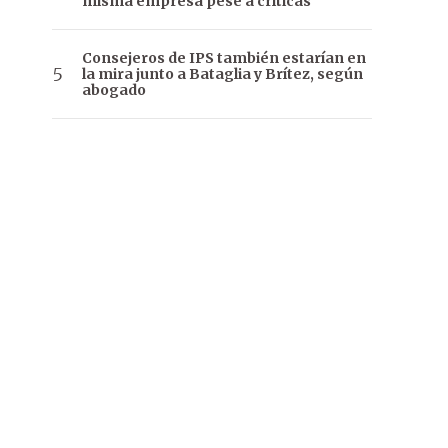
misma empresa pese a críticas
Consejeros de IPS también estarían en
la mira junto a Bataglia y Brítez, según
abogado