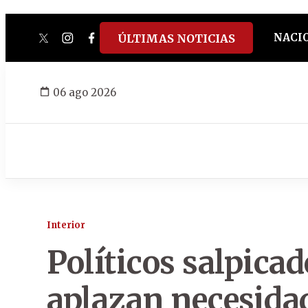
NACI
ÚLTIMAS NOTICIAS
twitter
instagram
facebook
tiktok
youtube
spotify
06 ago 2026
Interior
Políticos salpica
aplazan necesida