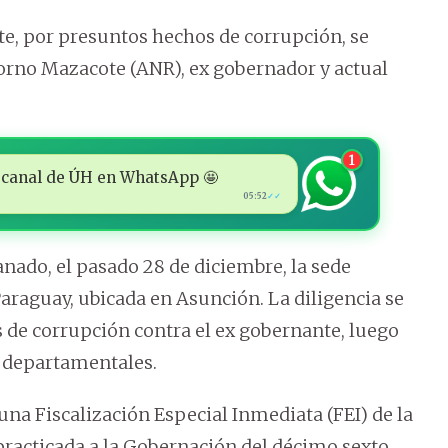
te, por presuntos hechos de corrupción, se
orno Mazacote (ANR), ex gobernador y actual
1
 al canal de ÚH en WhatsApp 🤩
05:52
✓✓
anado, el pasado 28 de diciembre, la sede
araguay, ubicada en Asunción. La diligencia se
 de corrupción contra el ex gobernante, luego
 departamentales.
una Fiscalización Especial Inmediata (FEI) de la
 practicada a la Gobernación del décimo sexto