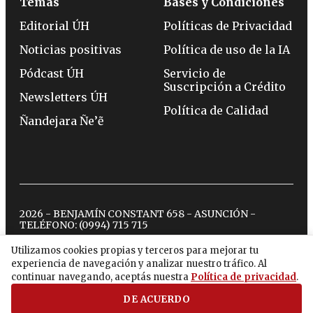
Temas
Bases y Condiciones
Editorial ÚH
Políticas de Privacidad
Noticias positivas
Política de uso de la IA
Pódcast ÚH
Servicio de
Suscripción a Crédito
Newsletters ÚH
Política de Calidad
Ñandejara Ñe’ẽ
2026 - BENJAMÍN CONSTANT 658 - ASUNCIÓN -
TELÉFONO:
(0994) 715 715
Utilizamos cookies propias y terceros para mejorar tu
experiencia de navegación y analizar nuestro tráfico. Al
twitter
instagram
facebook
tiktok
youtube
spotify
continuar navegando, aceptás nuestra
Política de privacidad
.
DE ACUERDO