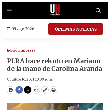
Menú
Mostrar
búsqued
05 ago 2026
ÚLTIMAS NOTICIAS
Edición Impresa
PLRA hace rekutu en Mariano
de la mano de Carolina Aranda
Octubre 10, 2021 10:00 p. m.
WhatsApp
Facebook
Twitter
Email
Copy
Print