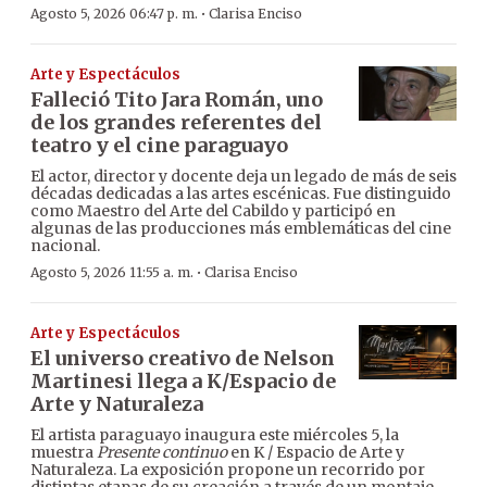
·
Agosto 5, 2026 06:47 p. m.
Clarisa Enciso
Arte y Espectáculos
Falleció Tito Jara Román, uno
de los grandes referentes del
teatro y el cine paraguayo
El actor, director y docente deja un legado de más de seis
décadas dedicadas a las artes escénicas. Fue distinguido
como Maestro del Arte del Cabildo y participó en
algunas de las producciones más emblemáticas del cine
nacional.
·
Agosto 5, 2026 11:55 a. m.
Clarisa Enciso
Arte y Espectáculos
El universo creativo de Nelson
Martinesi llega a K/Espacio de
Arte y Naturaleza
El artista paraguayo inaugura este miércoles 5, la
muestra
Presente continuo
en K / Espacio de Arte y
Naturaleza. La exposición propone un recorrido por
distintas etapas de su creación a través de un montaje