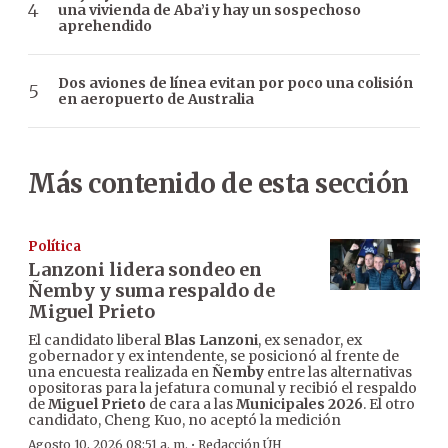
una vivienda de Aba’i y hay un sospechoso
aprehendido
Dos aviones de línea evitan por poco una colisión
en aeropuerto de Australia
Más contenido de esta sección
Política
Lanzoni lidera sondeo en
Ñemby y suma respaldo de
Miguel Prieto
El candidato liberal
Blas Lanzoni
, ex senador, ex
gobernador y ex intendente, se posicionó al frente de
una encuesta realizada en
Ñemby
entre las alternativas
opositoras para la jefatura comunal y recibió el respaldo
de
Miguel Prieto
de cara a las
Municipales 2026
. El otro
candidato, Cheng Kuo, no aceptó la medición
·
Agosto 10, 2026 08:51 a. m.
Redacción ÚH