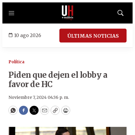
Menú
Mostrar
búsqued
10 ago 2026
ÚLTIMAS NOTICIAS
Política
Piden que dejen el lobby a
favor de HC
Noviembre 7, 2024 04:36 p. m.
WhatsApp
Facebook
Twitter
Email
Copy
Print