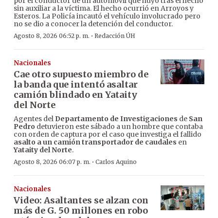
por el conductor de un automóvil que huyó tras el hecho
sin auxiliar a la víctima. El hecho ocurrió en Arroyos y
Esteros. La Policía incautó el vehículo involucrado pero
no se dio a conocer la detención del conductor.
·
Agosto 8, 2026 06:52 p. m.
Redacción ÚH
Nacionales
Cae otro supuesto miembro de
la banda que intentó asaltar
camión blindado en Yataity
del Norte
Agentes del
Departamento de Investigaciones
de
San
Pedro
detuvieron este sábado a un hombre que contaba
con orden de captura por el caso que investiga el fallido
asalto a un camión transportador de caudales
en
Yataity del Norte
.
·
Agosto 8, 2026 06:07 p. m.
Carlos Aquino
Nacionales
Video: Asaltantes se alzan con
más de G. 50 millones en robo