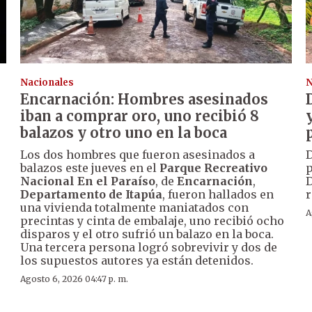
Nacionales
N
Encarnación: Hombres asesinados
iban a comprar oro, uno recibió 8
balazos y otro uno en la boca
Los dos hombres que fueron asesinados a
D
balazos este jueves en el
Parque Recreativo
p
Nacional En el Paraíso
, de
Encarnación
,
D
Departamento de Itapúa
, fueron hallados en
r
una vivienda totalmente maniatados con
A
precintas y cinta de embalaje, uno recibió ocho
disparos y el otro sufrió un balazo en la boca.
Una tercera persona logró sobrevivir y dos de
los supuestos autores ya están detenidos.
Agosto 6, 2026 04:47 p. m.