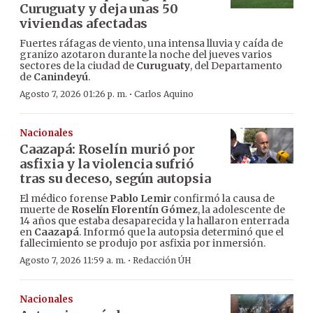
Curuguaty y deja unas 50
viviendas afectadas
Fuertes ráfagas de viento, una intensa lluvia y caída de
granizo azotaron durante la noche del jueves varios
sectores de la ciudad de
Curuguaty
, del Departamento
de
Canindeyú
.
·
Agosto 7, 2026 01:26 p. m.
Carlos Aquino
Nacionales
Caazapá: Roselín murió por
asfixia y la violencia sufrió
tras su deceso, según autopsia
El médico forense
Pablo Lemir
confirmó la causa de
muerte de
Roselín Florentín Gómez
, la adolescente de
14 años que estaba desaparecida y la hallaron enterrada
en
Caazapá
. Informó que la autopsia determinó que el
fallecimiento se produjo por asfixia por inmersión.
·
Agosto 7, 2026 11:59 a. m.
Redacción ÚH
Nacionales