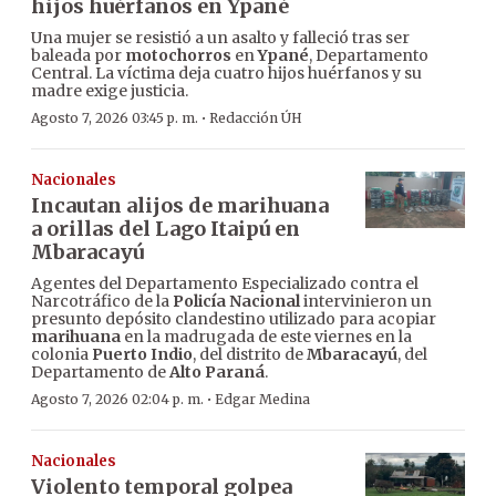
hijos huérfanos en Ypané
Una mujer se resistió a un asalto y falleció tras ser
baleada por
motochorros
en
Ypané
, Departamento
Central. La víctima deja cuatro hijos huérfanos y su
madre exige justicia.
·
Agosto 7, 2026 03:45 p. m.
Redacción ÚH
Nacionales
Incautan alijos de marihuana
a orillas del Lago Itaipú en
Mbaracayú
Agentes del Departamento Especializado contra el
Narcotráfico de la
Policía Nacional
intervinieron un
presunto depósito clandestino utilizado para acopiar
marihuana
en la madrugada de este viernes en la
colonia
Puerto Indio
, del distrito de
Mbaracayú
, del
Departamento de
Alto Paraná
.
·
Agosto 7, 2026 02:04 p. m.
Edgar Medina
Nacionales
Violento temporal golpea