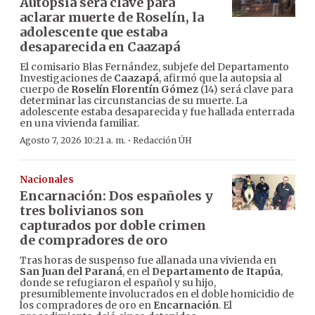
Autopsia será clave para
aclarar muerte de Roselín, la
adolescente que estaba
desaparecida en Caazapá
El comisario Blas Fernández, subjefe del Departamento
Investigaciones de
Caazapá
, afirmó que la autopsia al
cuerpo de
Roselín Florentín Gómez
(14) será clave para
determinar las circunstancias de su muerte. La
adolescente estaba desaparecida y fue hallada enterrada
en una vivienda familiar.
·
Agosto 7, 2026 10:21 a. m.
Redacción ÚH
Nacionales
Encarnación: Dos españoles y
tres bolivianos son
capturados por doble crimen
de compradores de oro
Tras horas de suspenso fue allanada una vivienda en
San Juan del Paraná
, en el
Departamento de Itapúa
,
donde se refugiaron el español y su hijo,
presumiblemente involucrados en el doble homicidio de
los compradores de oro en
Encarnación
. El