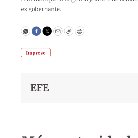
ex gobernante.
WhatsApp
Facebook
Twitter
Email
Copy
Print
Impreso
EFE