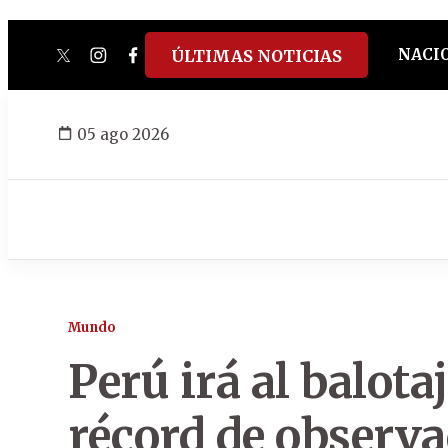
NACI
ÚLTIMAS NOTICIAS
twitter
instagram
facebook
tiktok
youtube
spotify
05 ago 2026
Mundo
Perú irá al balot
récord de observ