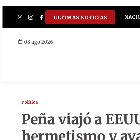
NACI
ÚLTIMAS NOTICIAS
twitter
instagram
facebook
tiktok
youtube
spotify
08 ago 2026
Política
Peña viajó a EEU
hermetismo y ava