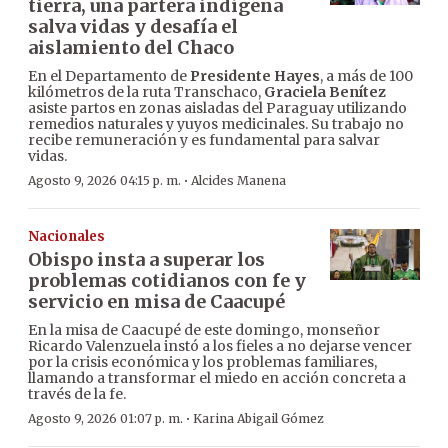
tierra, una partera indígena
salva vidas y desafía el
aislamiento del Chaco
En el Departamento de
Presidente Hayes
, a más de 100
kilómetros de la ruta Transchaco,
Graciela Benítez
asiste partos en zonas aisladas del Paraguay utilizando
remedios naturales y yuyos medicinales. Su trabajo no
recibe remuneración y es fundamental para salvar
vidas.
·
Agosto 9, 2026 04:15 p. m.
Alcides Manena
Nacionales
Obispo insta a superar los
problemas cotidianos con fe y
servicio en misa de Caacupé
En la misa de Caacupé de este domingo, monseñor
Ricardo Valenzuela instó a los fieles a no dejarse vencer
por la crisis económica y los problemas familiares,
llamando a transformar el miedo en acción concreta a
través de la fe.
·
Agosto 9, 2026 01:07 p. m.
Karina Abigail Gómez