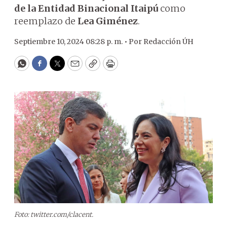
de la Entidad Binacional Itaipú
como
reemplazo de
Lea Giménez
.
Septiembre 10, 2024 08:28 p. m. •
Por
Redacción ÚH
WhatsApp
Facebook
Twitter
Email
Copy
Print
Foto: twitter.com/clacent.