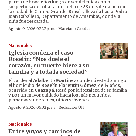
pareja de brasileños luego de ser detenida como
sospechosa de robar a una beba de 28 días de nacida en
la ciudad de Campo Grande, Brasil, y llevarla hasta Pedro
Juan Caballero, Departamento de Amambay, donde la
niña fue rescatada.
·
Agosto 9, 2026 07:27 p. m.
Marciano Candia
Nacionales
Iglesia condena el caso
Roselín: “Nos duele el
corazón, su muerte hiere a su
familia y a toda la sociedad”
El cardenal
Adalberto Martínez
condenó este domingo
el homicidio de
Roselín Florentín Gómez
, de 14 años,
ocurrido en
Caazapá
. Rezó por la fortaleza de su familia
y por un mayor cuidado hacia los más pequeños,
personas vulnerables, niños y jóvenes.
·
Agosto 9, 2026 06:32 p. m.
Redacción ÚH
Nacionales
Entre yuyos y caminos de