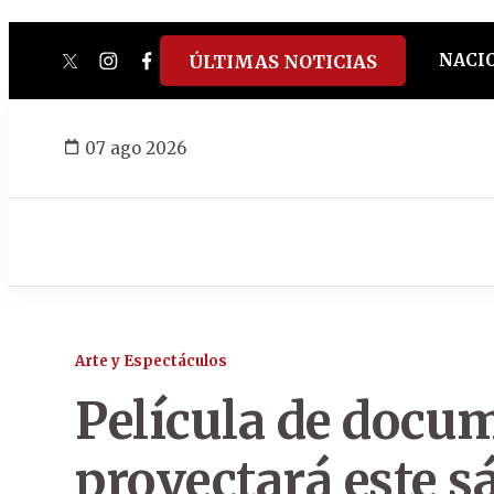
NACI
ÚLTIMAS NOTICIAS
twitter
instagram
facebook
tiktok
youtube
spotify
07 ago 2026
Arte y Espectáculos
Película de docum
proyectará este s