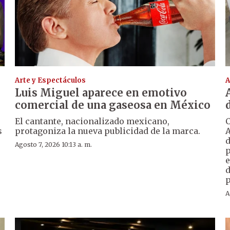
Arte y Espectáculos
A
Luis Miguel aparece en emotivo
comercial de una gaseosa en México
El cantante, nacionalizado mexicano,
C
s
protagoniza la nueva publicidad de la marca.
A
d
Agosto 7, 2026 10:13 a. m.
p
e
d
p
A