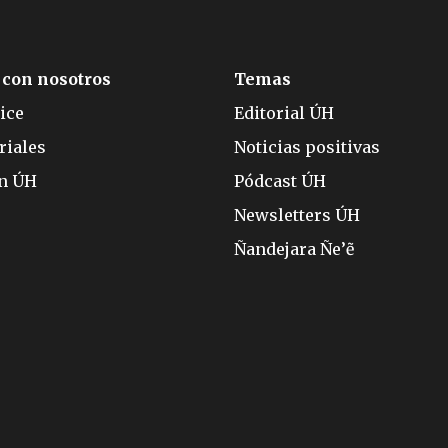
 con nosotros
Temas
ice
Editorial ÚH
riales
Noticias positivas
ón ÚH
Pódcast ÚH
Newsletters ÚH
Ñandejara Ñe’ẽ