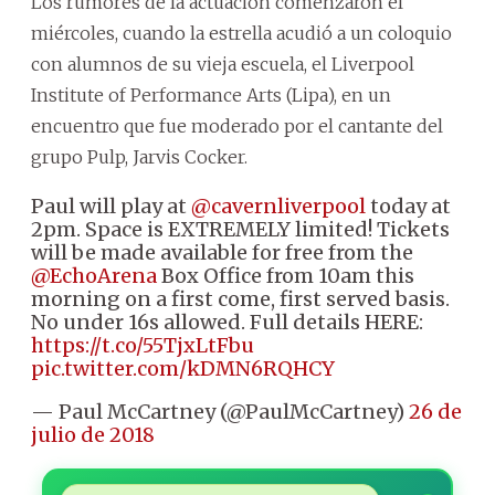
Los rumores de la actuación comenzaron el
miércoles, cuando la estrella acudió a un coloquio
con alumnos de su vieja escuela, el Liverpool
Institute of Performance Arts (Lipa), en un
encuentro que fue moderado por el cantante del
grupo Pulp, Jarvis Cocker.
Paul will play at
@cavernliverpool
today at
2pm. Space is EXTREMELY limited! Tickets
will be made available for free from the
@EchoArena
Box Office from 10am this
morning on a first come, first served basis.
No under 16s allowed. Full details HERE:
https://t.co/55TjxLtFbu
pic.twitter.com/kDMN6RQHCY
— Paul McCartney (@PaulMcCartney)
26 de
julio de 2018