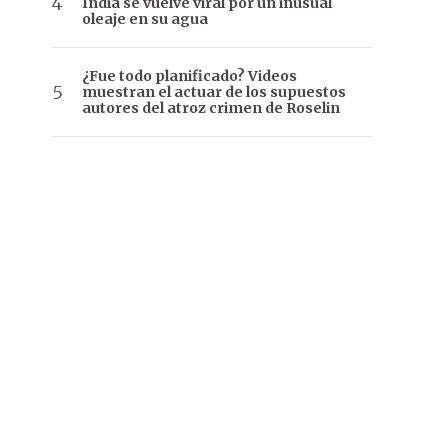
India se vuelve viral por un inusual
oleaje en su agua
¿Fue todo planificado? Videos
muestran el actuar de los supuestos
autores del atroz crimen de Roselin