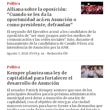
Política
Alliana sobre la oposición:
“Cuando se les da la
oportunidad acá en Asunción o
como presidente, defraudan”
El segundo del Ejecutivo acusó a los candidatos de la
oposición de “ser muy guapos ante los medios de
comunicación y las redes sociales”. Esto, durante el
lanzamiento de la candidatura de Camilo Pérez a la
intendencia de Asunción por la ANR.
·
Agosto 7, 2026 05:59 p. m.
Redacción ÚH
Política
Kemper plantea una ley de
capitalidad para fortalecer el
desarrollo de Asunción
El senador Patrick Kemper sostuvo que uno de los
principales desafíos para la próxima administración
municipal será dotar a Asunción de una ley de
capitalidad, con el objetivo de otorgar a la ciudad
mayores recursos para hacer frente a las demandas que
implica ser sede de los principales poderes del Estado y