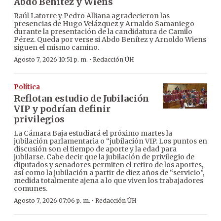
Abdo Benítez y Wiens
Raúl Latorre y Pedro Alliana agradecieron las
presencias de Hugo Velázquez y Arnaldo Samaniego
durante la presentación de la candidatura de Camilo
Pérez. Queda por verse si Abdo Benítez y Arnoldo Wiens
siguen el mismo camino.
·
Agosto 7, 2026 10:51 p. m.
Redacción ÚH
Política
Reflotan estudio de Jubilación
VIP y podrían definir
privilegios
La Cámara Baja estudiará el próximo martes la
jubilación parlamentaria o “jubilación VIP. Los puntos en
discusión son el tiempo de aporte y la edad para
jubilarse. Cabe decir que la jubilación de privilegio de
diputados y senadores permiten el retiro de los aportes,
así como la jubilación a partir de diez años de “servicio”,
medida totalmente ajena a lo que viven los trabajadores
comunes.
·
Agosto 7, 2026 07:06 p. m.
Redacción ÚH