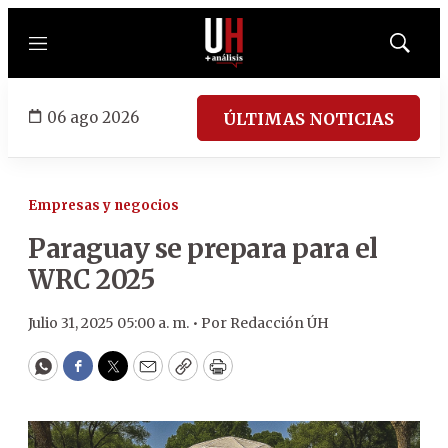
Menú
Mostrar
búsqued
06 ago 2026
ÚLTIMAS NOTICIAS
Empresas y negocios
Paraguay se prepara para el
WRC 2025
Julio 31, 2025 05:00 a. m. •
Por
Redacción ÚH
WhatsApp
Facebook
Twitter
Email
Copy
Print