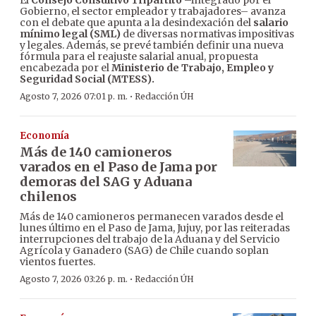
El
Consejo Consultivo Tripartito
–integrado por el
Gobierno, el sector empleador y trabajadores– avanza
con el debate que apunta a la desindexación del
salario
mínimo legal (SML)
de diversas normativas impositivas
y legales. Además, se prevé también definir una nueva
fórmula para el reajuste salarial anual, propuesta
encabezada por el
Ministerio de Trabajo, Empleo y
Seguridad Social (MTESS).
·
Agosto 7, 2026 07:01 p. m.
Redacción ÚH
Economía
Más de 140 camioneros
varados en el Paso de Jama por
demoras del SAG y Aduana
chilenos
Más de 140 camioneros permanecen varados desde el
lunes último en el Paso de Jama, Jujuy, por las reiteradas
interrupciones del trabajo de la Aduana y del Servicio
Agrícola y Ganadero (SAG) de Chile cuando soplan
vientos fuertes.
·
Agosto 7, 2026 03:26 p. m.
Redacción ÚH