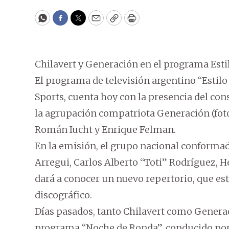
WhatsApp
Facebook
Twitter
Email
Copy
Print
Chilavert y Generación en el programa Esti
El programa de televisión argentino “Estilo
Sports, cuenta hoy con la presencia del co
la agrupación compatriota Generación (foto
Román Iucht y Enrique Felman.
En la emisión, el grupo nacional conformad
Arregui, Carlos Alberto “Toti” Rodríguez, H
dará a conocer un nuevo repertorio, que es
discográfico.
Días pasados, tanto Chilavert como Generac
programa “Noche de Ronda”, conducido por 