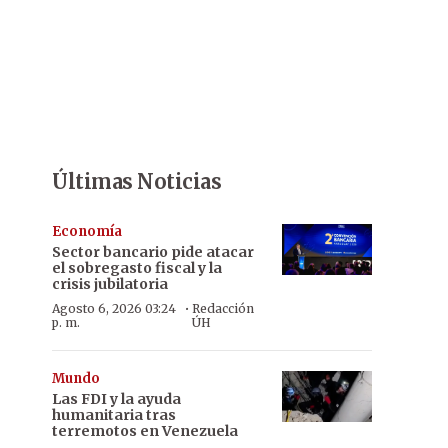
Últimas Noticias
Economía
Sector bancario pide atacar
el sobregasto fiscal y la
crisis jubilatoria
·
Agosto 6, 2026 03:24
Redacción
p. m.
ÚH
Mundo
Las FDI y la ayuda
humanitaria tras
terremotos en Venezuela