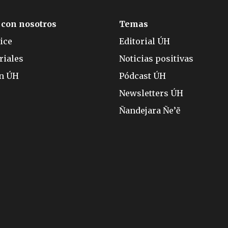
 con nosotros
Temas
ice
Editorial ÚH
riales
Noticias positivas
ón ÚH
Pódcast ÚH
Newsletters ÚH
Ñandejara Ñe’ẽ