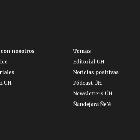
 con nosotros
Temas
ice
Editorial ÚH
riales
Noticias positivas
ón ÚH
Pódcast ÚH
Newsletters ÚH
Ñandejara Ñe’ẽ