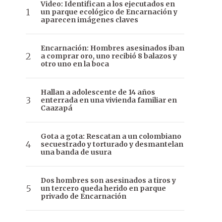
Video: Identifican a los ejecutados en
un parque ecológico de Encarnación y
aparecen imágenes claves
Encarnación: Hombres asesinados iban
a comprar oro, uno recibió 8 balazos y
otro uno en la boca
Hallan a adolescente de 14 años
enterrada en una vivienda familiar en
Caazapá
Gota a gota: Rescatan a un colombiano
secuestrado y torturado y desmantelan
una banda de usura
Dos hombres son asesinados a tiros y
un tercero queda herido en parque
privado de Encarnación