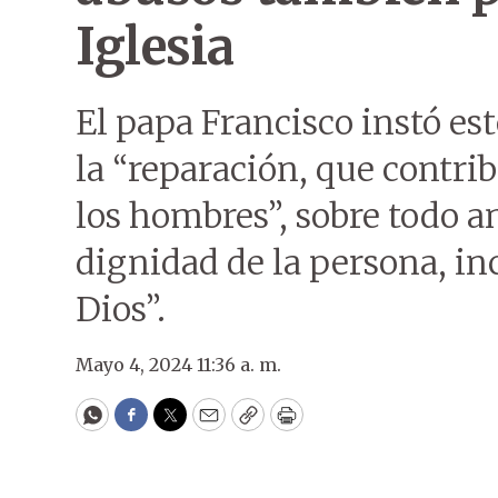
Iglesia
El papa Francisco instó es
la “reparación, que contrib
los hombres”, sobre todo an
dignidad de la persona, in
Dios”.
Mayo 4, 2024 11:36 a. m.
WhatsApp
Facebook
Twitter
Email
Copy
Print