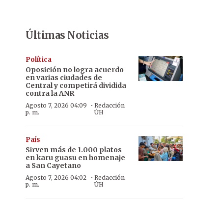
Últimas Noticias
Política
Oposición no logra acuerdo
en varias ciudades de
Central y competirá dividida
contra la ANR
·
Agosto 7, 2026 04:09
Redacción
p. m.
ÚH
País
Sirven más de 1.000 platos
en karu guasu en homenaje
a San Cayetano
·
Agosto 7, 2026 04:02
Redacción
p. m.
ÚH