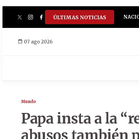
NACI
ÚLTIMAS NOTICIAS
twitter
instagram
facebook
tiktok
youtube
spotify
07 ago 2026
Mundo
Papa insta a la “r
abusos también po