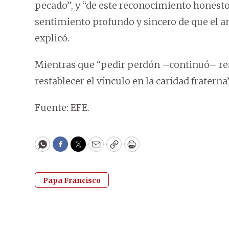
pecado”, y “de este reconocimiento honesto
sentimiento profundo y sincero de que el am
explicó.
Mientras que “pedir perdón –continuó– reab
restablecer el vínculo en la caridad fraterna”
Fuente: EFE.
WhatsApp
Facebook
Twitter
Email
Copy
Print
Papa Francisco