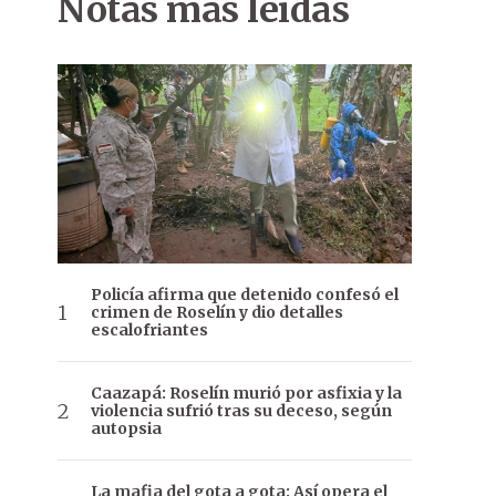
Notas más leídas
Policía afirma que detenido confesó el
crimen de Roselín y dio detalles
escalofriantes
Caazapá: Roselín murió por asfixia y la
violencia sufrió tras su deceso, según
autopsia
La mafia del gota a gota: Así opera el