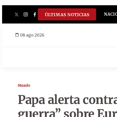
NACI
ÚLTIMAS NOTICIAS
twitter
instagram
facebook
tiktok
youtube
spotify
08 ago 2026
Mundo
Papa alerta contr
guerra” sobre Eu