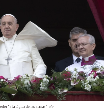
eder “a la lógica de las armas”.
efe