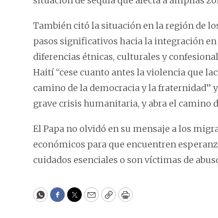
situación de sequía que afecta a amplias zo
También citó la situación en la región de l
pasos significativos hacia la integración en
diferencias étnicas, culturales y confesiona
Haití “cese cuanto antes la violencia que l
camino de la democracia y la fraternidad” y
grave crisis humanitaria, y abra el camino 
El Papa no olvidó en su mensaje a los mig
económicos para que encuentren esperanza y
cuidados esenciales o son víctimas de abuso
WhatsApp
Facebook
Twitter
Email
Copy
Print