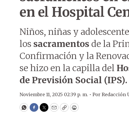
en el Hospital Cen
Niños, niñas y adolescente
los
sacramentos
de la Pr
Confirmación y la Renovaci
se hizo en la capilla del
Ho
de Previsión Social (IPS).
Noviembre 11, 2025 02:39 p. m. •
Por
Redacción 
WhatsApp
Facebook
Twitter
Email
Copy
Print