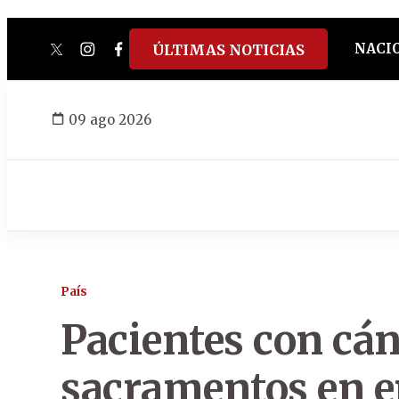
NACI
ÚLTIMAS NOTICIAS
twitter
instagram
facebook
tiktok
youtube
spotify
09 ago 2026
País
Pacientes con cán
sacramentos en 