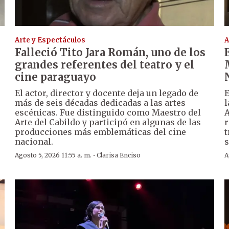
Arte y Espectáculos
A
Falleció Tito Jara Román, uno de los
grandes referentes del teatro y el
cine paraguayo
El actor, director y docente deja un legado de
E
más de seis décadas dedicadas a las artes
l
escénicas. Fue distinguido como Maestro del
A
Arte del Cabildo y participó en algunas de las
r
producciones más emblemáticas del cine
t
nacional.
s
·
Agosto 5, 2026 11:55 a. m.
Clarisa Enciso
A