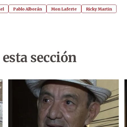
el
Pablo Alborán
Mon Laferte
Ricky Martin
 esta sección