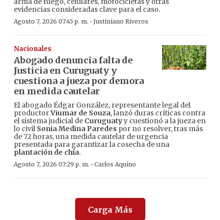
arma de fuego, celulares, motocicletas y otras
evidencias consideradas clave para el caso.
·
Agosto 7, 2026 07:45 p. m.
Justiniano Riveros
Nacionales
Abogado denuncia falta de
Justicia en Curuguaty y
cuestiona a jueza por demora
en medida cautelar
El abogado Édgar González, representante legal del
productor
Viumar de Souza
, lanzó duras críticas contra
el sistema judicial de
Curuguaty
y cuestionó a la jueza en
lo civil
Sonia Medina Paredes
por no resolver, tras más
de 72 horas, una medida cautelar de urgencia
presentada para garantizar la cosecha de una
plantación de chía
.
·
Agosto 7, 2026 07:29 p. m.
Carlos Aquino
Carga Más