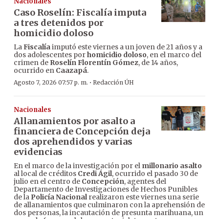
Nacionales
Caso Roselín: Fiscalía imputa
a tres detenidos por
homicidio doloso
La
Fiscalía
imputó este viernes a un joven de 21 años y a
dos adolescentes por
homicidio doloso
, en el marco del
crimen de
Roselín Florentín Gómez
, de 14 años,
ocurrido en
Caazapá
.
·
Agosto 7, 2026 07:57 p. m.
Redacción ÚH
Nacionales
Allanamientos por asalto a
financiera de Concepción deja
dos aprehendidos y varias
evidencias
En el marco de la investigación por el
millonario asalto
al local de créditos
Credi Ágil
, ocurrido el pasado 30 de
julio en el centro de
Concepción
, agentes del
Departamento de Investigaciones de Hechos Punibles
de la
Policía Nacional
realizaron este viernes una serie
de allanamientos que culminaron con la aprehensión de
dos personas, la incautación de presunta marihuana, un