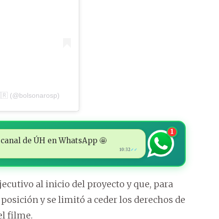
🇷 (@bolsonarosp)
1
 al canal de ÚH en WhatsApp 🤩
10:32
✓✓
ecutivo al inicio del proyecto y que, para
posición y se limitó a ceder los derechos de
l filme.