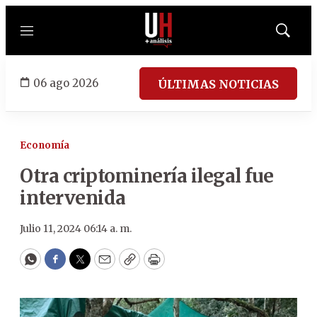
Menú
Mostrar
búsqued
06 ago 2026
ÚLTIMAS NOTICIAS
Economía
Otra criptominería ilegal fue
intervenida
Julio 11, 2024 06:14 a. m.
WhatsApp
Facebook
Twitter
Email
Copy
Print