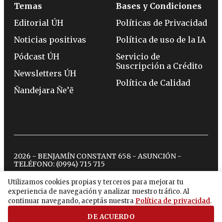
Temas
Bases y Condiciones
Editorial ÚH
Políticas de Privacidad
Noticias positivas
Política de uso de la IA
Pódcast ÚH
Servicio de
Suscripción a Crédito
Newsletters ÚH
Política de Calidad
Ñandejara Ñe’ẽ
2026 - BENJAMÍN CONSTANT 658 - ASUNCIÓN -
TELÉFONO:
(0994) 715 715
Utilizamos cookies propias y terceros para mejorar tu
experiencia de navegación y analizar nuestro tráfico. Al
twitter
instagram
facebook
tiktok
youtube
spotify
continuar navegando, aceptás nuestra
Política de privacidad
.
DE ACUERDO