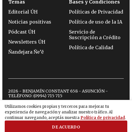
Temas
Bases y Condiciones
Editorial ÚH
Políticas de Privacidad
Noticias positivas
Política de uso de la IA
Pódcast ÚH
Servicio de
Suscripción a Crédito
Newsletters ÚH
Política de Calidad
Ñandejara Ñe’ẽ
2026 - BENJAMÍN CONSTANT 658 - ASUNCIÓN -
TELÉFONO:
(0994) 715 715
Utilizamos cookies propias y terceros para mejorar tu
experiencia de navegación y analizar nuestro tráfico. Al
twitter
instagram
facebook
tiktok
youtube
spotify
continuar navegando, aceptás nuestra
Política de privacidad
.
DE ACUERDO