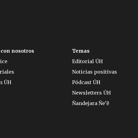
 con nosotros
Temas
ice
Editorial ÚH
riales
Noticias positivas
ón ÚH
Pódcast ÚH
Newsletters ÚH
Ñandejara Ñe’ẽ