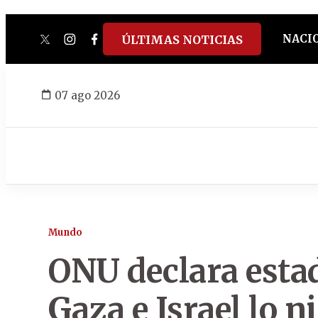
NACI
ÚLTIMAS NOTICIAS
twitter
instagram
facebook
tiktok
youtube
spotify
07 ago 2026
Mundo
ONU declara esta
Gaza e Israel lo n