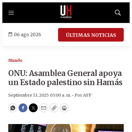
Menú
Mostrar
búsqued
06 ago 2026
ÚLTIMAS NOTICIAS
Mundo
ONU: Asamblea General apoya
un Estado palestino sin Hamás
Septiembre 13, 2025 05:00 a. m. •
Por
AFP
WhatsApp
Facebook
Twitter
Email
Copy
Print