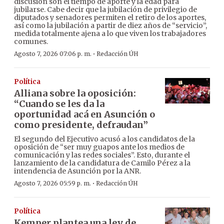
discusión son el tiempo de aporte y la edad para
jubilarse. Cabe decir que la jubilación de privilegio de
diputados y senadores permiten el retiro de los aportes,
así como la jubilación a partir de diez años de “servicio”,
medida totalmente ajena a lo que viven los trabajadores
comunes.
·
Agosto 7, 2026 07:06 p. m.
Redacción ÚH
Política
Alliana sobre la oposición:
“Cuando se les da la
oportunidad acá en Asunción o
como presidente, defraudan”
El segundo del Ejecutivo acusó a los candidatos de la
oposición de “ser muy guapos ante los medios de
comunicación y las redes sociales”. Esto, durante el
lanzamiento de la candidatura de Camilo Pérez a la
intendencia de Asunción por la ANR.
·
Agosto 7, 2026 05:59 p. m.
Redacción ÚH
Política
Kemper plantea una ley de