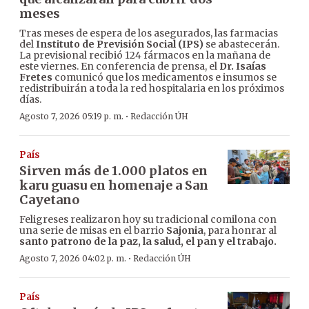
meses
Tras meses de espera de los asegurados, las farmacias
del
Instituto de Previsión Social (IPS)
se abastecerán.
La previsional recibió 124 fármacos en la mañana de
este viernes. En conferencia de prensa, el
Dr. Isaías
Fretes
comunicó que los medicamentos e insumos se
redistribuirán a toda la red hospitalaria en los próximos
días.
·
Agosto 7, 2026 05:19 p. m.
Redacción ÚH
País
Sirven más de 1.000 platos en
karu guasu en homenaje a San
Cayetano
Feligreses realizaron hoy su tradicional comilona con
una serie de misas en el barrio
Sajonia
, para honrar al
santo patrono de la paz, la salud, el pan y el trabajo.
·
Agosto 7, 2026 04:02 p. m.
Redacción ÚH
País