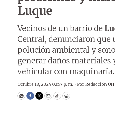
Luque
Vecinos de un barrio de
Lu
Central, denunciaron que 
polución ambiental y sono
generar daños materiales y
vehicular con maquinaria.
Octubre 18, 2024 02:57 p. m. •
Por
Redacción ÚH
WhatsApp
Facebook
Twitter
Email
Copy
Print