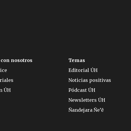
 con nosotros
Temas
ice
Editorial ÚH
riales
Noticias positivas
ón ÚH
Pódcast ÚH
Newsletters ÚH
Ñandejara Ñe’ẽ