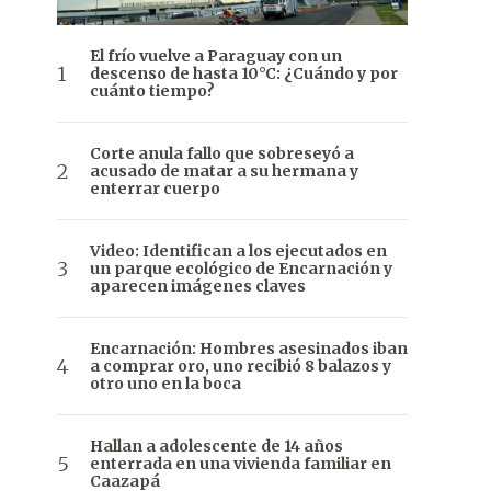
El frío vuelve a Paraguay con un
descenso de hasta 10°C: ¿Cuándo y por
cuánto tiempo?
Corte anula fallo que sobreseyó a
acusado de matar a su hermana y
enterrar cuerpo
Video: Identifican a los ejecutados en
un parque ecológico de Encarnación y
aparecen imágenes claves
Encarnación: Hombres asesinados iban
a comprar oro, uno recibió 8 balazos y
otro uno en la boca
Hallan a adolescente de 14 años
enterrada en una vivienda familiar en
Caazapá