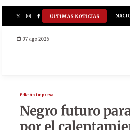
NACI
ÚLTIMAS NOTICIAS
twitter
instagram
facebook
tiktok
youtube
spotify
07 ago 2026
Edición Impresa
Negro futuro par
por el calentamie