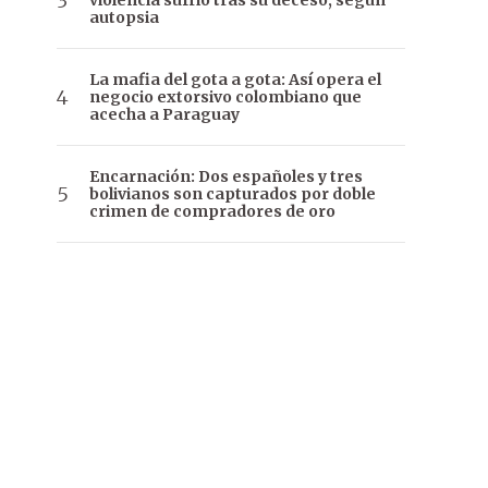
violencia sufrió tras su deceso, según
autopsia
La mafia del gota a gota: Así opera el
negocio extorsivo colombiano que
acecha a Paraguay
Encarnación: Dos españoles y tres
bolivianos son capturados por doble
crimen de compradores de oro