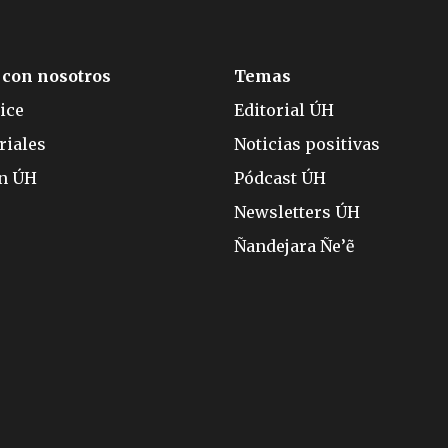
 con nosotros
Temas
ice
Editorial ÚH
riales
Noticias positivas
ón ÚH
Pódcast ÚH
Newsletters ÚH
Ñandejara Ñe’ẽ