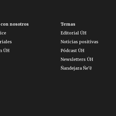
 con nosotros
Temas
ice
Editorial ÚH
riales
Noticias positivas
ón ÚH
Pódcast ÚH
Newsletters ÚH
Ñandejara Ñe’ẽ