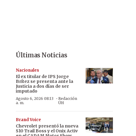
Últimas Noticias
Nacionales
El ex titular de IPS Jorge
Brítez se presenta ante la
Justicia a dos días de ser
imputado
·
Agosto 6, 2026 08:13
Redacción
a. m.
ÚH
Brand Voice
Chevrolet presentó la nueva
S10 Trail Boss y el Onix Activ
en el CADAM Motor Show