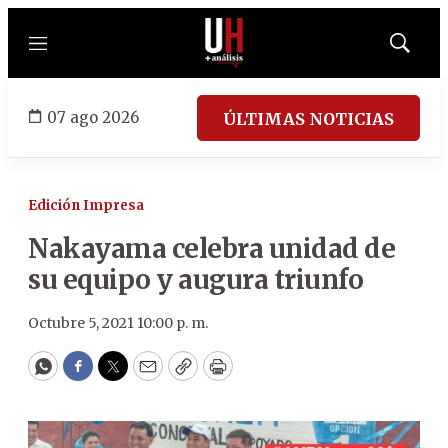
Menú
Mostrar
búsqued
07 ago 2026
ÚLTIMAS NOTICIAS
Edición Impresa
Nakayama celebra unidad de
su equipo y augura triunfo
Octubre 5, 2021 10:00 p. m.
WhatsApp
Facebook
Twitter
Email
Copy
Print