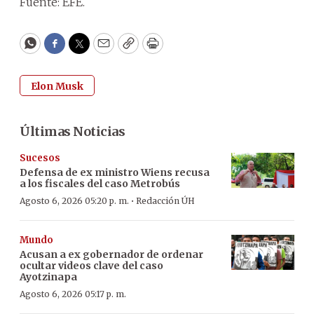
Fuente: EFE.
WhatsApp
Facebook
Twitter
Email
Copy
Print
Elon Musk
Últimas Noticias
Sucesos
Defensa de ex ministro Wiens recusa
a los fiscales del caso Metrobús
·
Agosto 6, 2026 05:20 p. m.
Redacción ÚH
Mundo
Acusan a ex gobernador de ordenar
ocultar videos clave del caso
Ayotzinapa
Agosto 6, 2026 05:17 p. m.