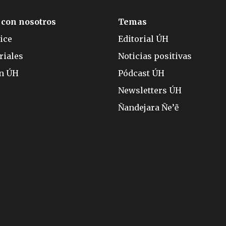
 con nosotros
Temas
ice
Editorial ÚH
riales
Noticias positivas
ón ÚH
Pódcast ÚH
Newsletters ÚH
Ñandejara Ñe’ẽ