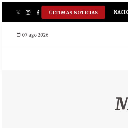
NACI
ÚLTIMAS NOTICIAS
twitter
instagram
facebook
tiktok
youtube
spotify
07 ago 2026
M