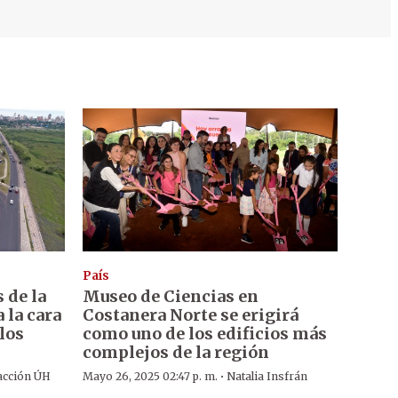
País
 de la
Museo de Ciencias en
 la cara
Costanera Norte se erigirá
ulos
como uno de los edificios más
complejos de la región
·
acción ÚH
Mayo 26, 2025 02:47 p. m.
Natalia Insfrán