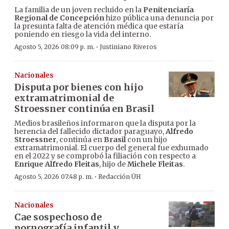
La familia de un joven recluido en la
Penitenciaría
Regional de Concepción
hizo pública una denuncia por
la presunta falta de atención médica que estaría
poniendo en riesgo la vida del interno.
·
Agosto 5, 2026 08:09 p. m.
Justiniano Riveros
Nacionales
Disputa por bienes con hijo
extramatrimonial de
Stroessner continúa en Brasil
Medios brasileños informaron que la disputa por la
herencia del fallecido dictador paraguayo,
Alfredo
Stroessner
, continúa en
Brasil
con un hijo
extramatrimonial. El cuerpo del general fue exhumado
en el 2022 y se comprobó la filiación con respecto a
Enrique Alfredo Fleitas
, hijo de
Michele Fleitas
.
·
Agosto 5, 2026 07:48 p. m.
Redacción ÚH
Nacionales
Cae sospechoso de
pornografía infantil y