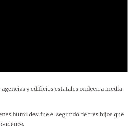
 agencias y edificios estatales ondeen a media
enes humildes: fue el segundo de tres hijos que
rovidence.