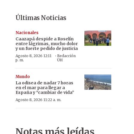
Últimas Noticias
Nacionales
Caazapá despide a Roselín
entre lágrimas, mucho dolor
y un fuerte pedido de justicia
·
Agosto 8, 2026 12:11
Redacción
p. m.
ÚH
Mundo
La odisea de nadar 7 horas
en el mar para llegar a
España y “cambiar de vida”
Agosto 8, 2026 11:22 a. m.
Notas más leídas