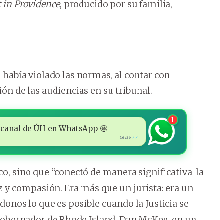
 in Providence
, producido por su familia,
había violado las normas, al contar con
ión de las audiencias en su tribunal.
1
 al canal de ÚH en WhatsApp 🤩
16:35
✓✓
co, sino que “conectó de manera significativa, la
z y compasión. Era más que un jurista: era un
onos lo que es posible cuando la Justicia se
gobernador de Rhode Island, Dan McKee, en un