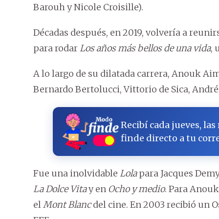
Barouh y Nicole Croisille).
Décadas después, en 2019, volvería a reuni
para rodar
Los años más bellos de una vida
,
A lo largo de su dilatada carrera, Anouk Ai
Bernardo Bertolucci, Vittorio de Sica, And
Recibí cada jueves, las
finde directo a tu corr
Fue una inolvidable
Lola
para Jacques Demy,
La Dolce Vita
y en
Ocho y medio
. Para Anouk
el
Mont Blanc
del cine. En 2003 recibió un O