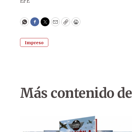
EFE
WhatsApp
Facebook
Twitter
Email
Copy
Print
Impreso
Más contenido de