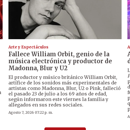
Arte y Espectáculos
A
Fallece William Orbit, genio de la
música electrónica y productor de
Madonna, Blur y U2
L
P
El productor y músico británico William Orbit,
p
artífice de los sonidos más experimentales de
d
artistas como Madonna, Blur, U2 o Pink, falleció
n
f
el pasado 23 de julio a los 69 años de edad,
p
según informaron este viernes la familia y
q
allegados en sus redes sociales.
p
Agosto 7, 2026 07:22 p. m.
A