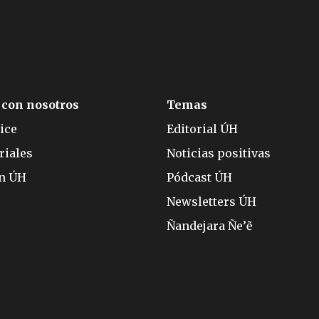
 con nosotros
Temas
ice
Editorial ÚH
riales
Noticias positivas
ón ÚH
Pódcast ÚH
Newsletters ÚH
Ñandejara Ñe’ẽ