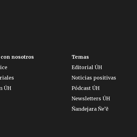
 con nosotros
Temas
ice
Editorial ÚH
riales
Noticias positivas
ón ÚH
Pódcast ÚH
Newsletters ÚH
Ñandejara Ñe’ẽ