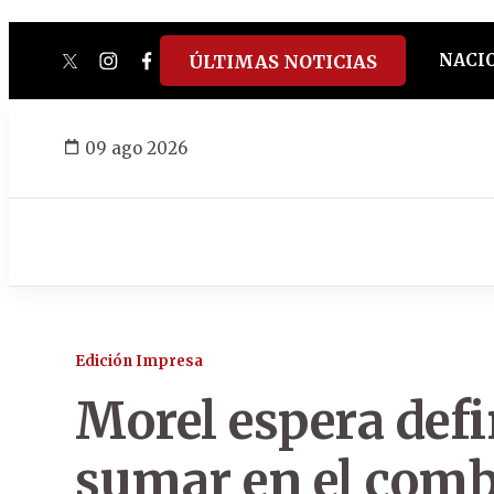
NACI
ÚLTIMAS NOTICIAS
twitter
instagram
facebook
tiktok
youtube
spotify
09 ago 2026
Edición Impresa
Morel espera defi
sumar en el com