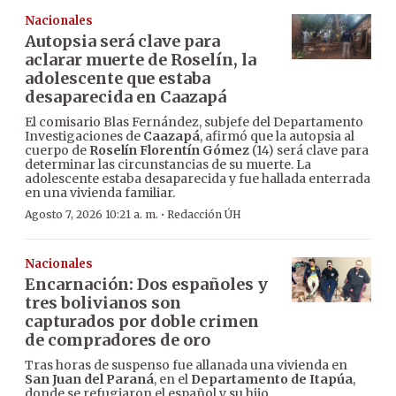
Nacionales
Autopsia será clave para
aclarar muerte de Roselín, la
adolescente que estaba
desaparecida en Caazapá
El comisario Blas Fernández, subjefe del Departamento
Investigaciones de
Caazapá
, afirmó que la autopsia al
cuerpo de
Roselín Florentín Gómez
(14) será clave para
determinar las circunstancias de su muerte. La
adolescente estaba desaparecida y fue hallada enterrada
en una vivienda familiar.
·
Agosto 7, 2026 10:21 a. m.
Redacción ÚH
Nacionales
Encarnación: Dos españoles y
tres bolivianos son
capturados por doble crimen
de compradores de oro
Tras horas de suspenso fue allanada una vivienda en
San Juan del Paraná
, en el
Departamento de Itapúa
,
donde se refugiaron el español y su hijo,