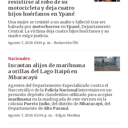
resistirse al robo de su
motocicleta y deja cuatro
hijos huérfanos en Ypané
Una mujer se resistió a un asalto y falleció tras ser
baleada por
motochorros
en
Ypané
, Departamento
Central. La víctima deja cuatro hijos huérfanos y su
madre exige justicia.
·
Agosto 7, 2026 03:45 p. m.
Redacción ÚH
Nacionales
Incautan alijos de marihuana
a orillas del Lago Itaipú en
Mbaracayú
Agentes del Departamento Especializado contra el
Narcotráfico de la
Policía Nacional
intervinieron un
presunto depósito clandestino utilizado para acopiar
marihuana
en la madrugada de este viernes en la
colonia
Puerto Indio
, del distrito de
Mbaracayú
, del
Departamento de
Alto Paraná
.
·
Agosto 7, 2026 02:04 p. m.
Edgar Medina