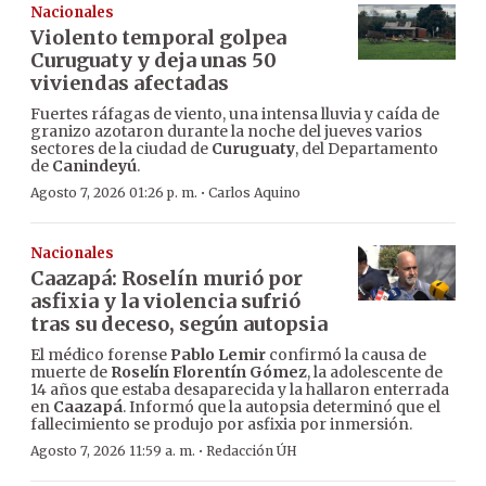
Nacionales
Violento temporal golpea
Curuguaty y deja unas 50
viviendas afectadas
Fuertes ráfagas de viento, una intensa lluvia y caída de
granizo azotaron durante la noche del jueves varios
sectores de la ciudad de
Curuguaty
, del Departamento
de
Canindeyú
.
·
Agosto 7, 2026 01:26 p. m.
Carlos Aquino
Nacionales
Caazapá: Roselín murió por
asfixia y la violencia sufrió
tras su deceso, según autopsia
El médico forense
Pablo Lemir
confirmó la causa de
muerte de
Roselín Florentín Gómez
, la adolescente de
14 años que estaba desaparecida y la hallaron enterrada
en
Caazapá
. Informó que la autopsia determinó que el
fallecimiento se produjo por asfixia por inmersión.
·
Agosto 7, 2026 11:59 a. m.
Redacción ÚH